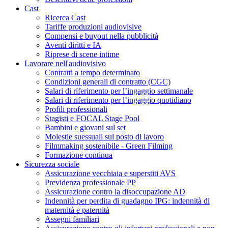
Cast
Ricerca Cast
Tariffe produzioni audiovisive
Compensi e buyout nella pubblicità
Aventi diritti e IA
Riprese di scene intime
Lavorare nell'audiovisivo
Contratti a tempo determinato
Condizioni generali di contratto (CGC)
Salari di riferimento per l’ingaggio settimanale
Salari di riferimento per l’ingaggio quotidiano
Profili professionali
Stagisti e FOCAL Stage Pool
Bambini e giovani sul set
Molestie suessuali sul posto di lavoro
Filmmaking sostenibile - Green Filming
Formazione continua
Sicurezza sociale
Assicurazione vecchiaia e superstiti AVS
Previdenza professionale PP
Assicurazione contro la disoccupazione AD
Indennità per perdita di guadagno IPG: indennità di
maternità e paternità
Assegni familiari