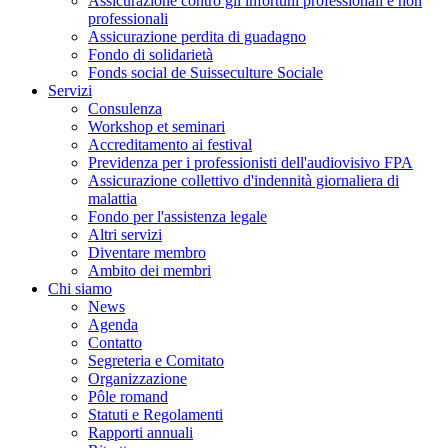
Assicurazione contro gli infortuni professionali e non
professionali
Assicurazione perdita di guadagno
Fondo di solidarietà
Fonds social de Suisseculture Sociale
Servizi
Consulenza
Workshop et seminari
Accreditamento ai festival
Previdenza per i professionisti dell'audiovisivo FPA
Assicurazione collettivo d'indennità giornaliera di
malattia
Fondo per l'assistenza legale
Altri servizi
Diventare membro
Ambito dei membri
Chi siamo
News
Agenda
Contatto
Segreteria e Comitato
Organizzazione
Pôle romand
Statuti e Regolamenti
Rapporti annuali