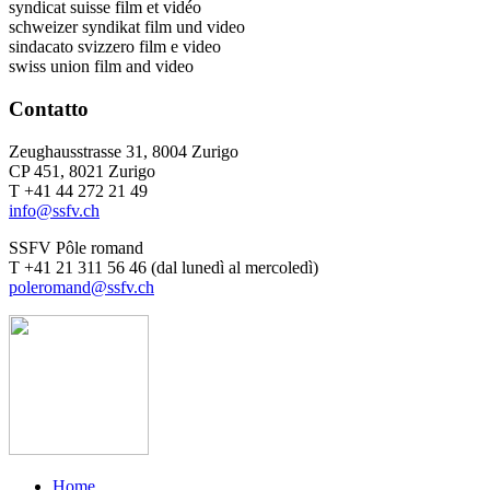
syndicat suisse film et vidéo
schweizer syndikat film und video
sindacato svizzero film e video
swiss union film and video
Contatto
Zeughausstrasse 31, 8004 Zurigo
CP 451, 8021 Zurigo
T +41 44 272 21 49
info@ssfv.ch
SSFV Pôle romand
T +41 21 311 56 46 (dal lunedì al mercoledì)
poleromand@ssfv.ch
Home