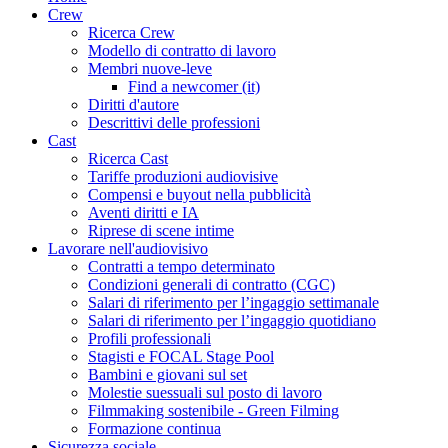
Crew
Ricerca Crew
Modello di contratto di lavoro
Membri nuove-leve
Find a newcomer (it)
Diritti d'autore
Descrittivi delle professioni
Cast
Ricerca Cast
Tariffe produzioni audiovisive
Compensi e buyout nella pubblicità
Aventi diritti e IA
Riprese di scene intime
Lavorare nell'audiovisivo
Contratti a tempo determinato
Condizioni generali di contratto (CGC)
Salari di riferimento per l’ingaggio settimanale
Salari di riferimento per l’ingaggio quotidiano
Profili professionali
Stagisti e FOCAL Stage Pool
Bambini e giovani sul set
Molestie suessuali sul posto di lavoro
Filmmaking sostenibile - Green Filming
Formazione continua
Sicurezza sociale