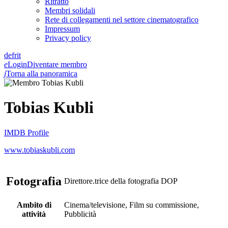
Ritratto
Membri solidali
Rete di collegamenti nel settore cinematografico
Impressum
Privacy policy
de
fr
it
e
Login
Diventare membro
j
Torna alla panoramica
Tobias Kubli
IMDB Profile
www.tobiaskubli.com
Fotografia
Direttore.trice della fotografia DOP
Ambito di
Cinema/televisione, Film su commissione,
attività
Pubblicità