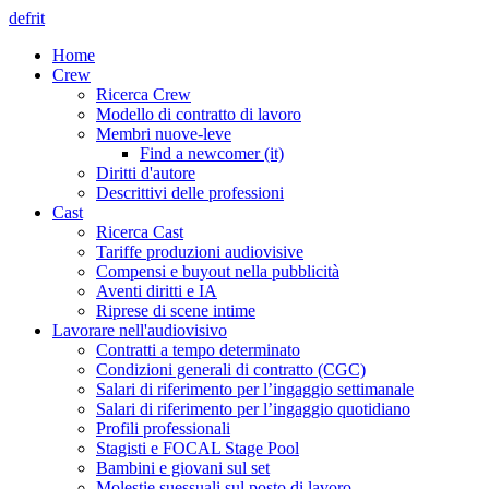
de
fr
it
Home
Crew
Ricerca Crew
Modello di contratto di lavoro
Membri nuove-leve
Find a newcomer (it)
Diritti d'autore
Descrittivi delle professioni
Cast
Ricerca Cast
Tariffe produzioni audiovisive
Compensi e buyout nella pubblicità
Aventi diritti e IA
Riprese di scene intime
Lavorare nell'audiovisivo
Contratti a tempo determinato
Condizioni generali di contratto (CGC)
Salari di riferimento per l’ingaggio settimanale
Salari di riferimento per l’ingaggio quotidiano
Profili professionali
Stagisti e FOCAL Stage Pool
Bambini e giovani sul set
Molestie suessuali sul posto di lavoro