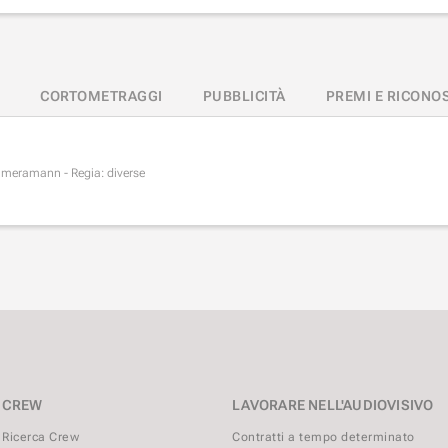
CORTOMETRAGGI
PUBBLICITÀ
PREMI E RICONO
ameramann - Regia: diverse
CREW
LAVORARE NELL'AUDIOVISIVO
Ricerca Crew
Contratti a tempo determinato