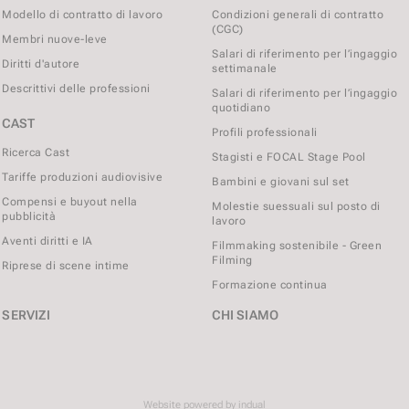
Modello di contratto di lavoro
Condizioni generali di contratto
(CGC)
Membri nuove-leve
Salari di riferimento per l’ingaggio
Diritti d'autore
settimanale
Descrittivi delle professioni
Salari di riferimento per l’ingaggio
quotidiano
CAST
Profili professionali
Ricerca Cast
Stagisti e FOCAL Stage Pool
Tariffe produzioni audiovisive
Bambini e giovani sul set
Compensi e buyout nella
Molestie suessuali sul posto di
pubblicità
lavoro
Aventi diritti e IA
Filmmaking sostenibile - Green
Filming
Riprese di scene intime
Formazione continua
SERVIZI
CHI SIAMO
Website powered by indual