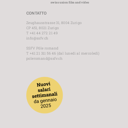
swiss union film and video
CONTATTO
Zeughausstrasse 31, 8004 Zurigo
CP 451, 8021 Zurigo
T +41 44 272 21 49
info@ssfv.ch
SSFV Pôle romand
T +41 21 311 56 46 (dal lunedì al mercoledì)
poleromand@ssfv.ch