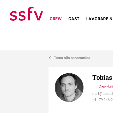
CREW
CAST
LAVORARE N
Torna alla panoramica
j
Tobia
Crew-Unit
mail@tobia
+41 79 246 9