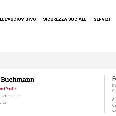
ELL'AUDIOVISIVO
SICUREZZA SOCIALE
SERVIZI
s Buchmann
F
Di
ed Profile
Op
sbuchmann.ch
Am
6 02
Ci
co