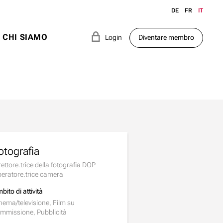
DE
FR
IT
e
CHI SIAMO
Login
Diventare membro
otografia
rettore.trice della fotografia DOP
eratore.trice camera
bito di attività
nema/televisione, Film su
mmissione, Pubblicità