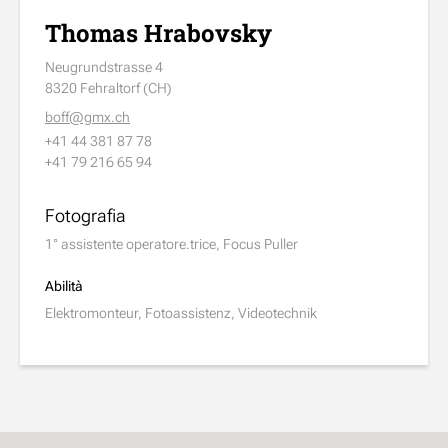
Thomas Hrabovsky
Neugrundstrasse 4
8320 Fehraltorf (CH)
boff@gmx.ch
+41 44 381 87 78
+41 79 216 65 94
Fotografia
1° assistente operatore.trice, Focus Puller
Abilità
Elektromonteur, Fotoassistenz, Videotechnik