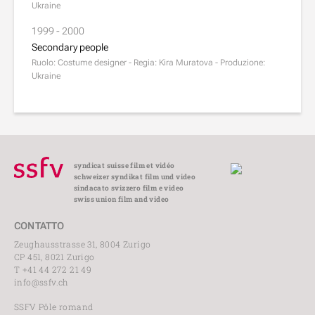
Ukraine
1999 - 2000
Secondary people
Ruolo: Costume designer - Regia: Kira Muratova - Produzione:
Ukraine
syndicat suisse film et vidéo
schweizer syndikat film und video
sindacato svizzero film e video
swiss union film and video
CONTATTO
Zeughausstrasse 31, 8004 Zurigo
CP 451, 8021 Zurigo
T +41 44 272 21 49
info@ssfv.ch
SSFV Pôle romand