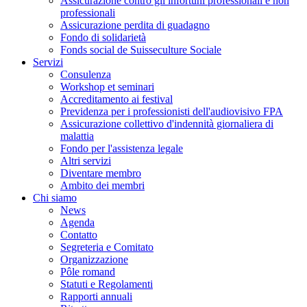
Assicurazione contro gli infortuni professionali e non
professionali
Assicurazione perdita di guadagno
Fondo di solidarietà
Fonds social de Suisseculture Sociale
Servizi
Consulenza
Workshop et seminari
Accreditamento ai festival
Previdenza per i professionisti dell'audiovisivo FPA
Assicurazione collettivo d'indennità giornaliera di
malattia
Fondo per l'assistenza legale
Altri servizi
Diventare membro
Ambito dei membri
Chi siamo
News
Agenda
Contatto
Segreteria e Comitato
Organizzazione
Pôle romand
Statuti e Regolamenti
Rapporti annuali