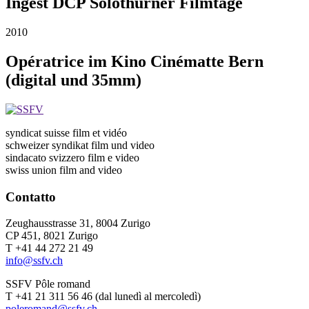
Ingest DCP Solothurner Filmtage
2010
Opératrice im Kino Cinématte Bern
(digital und 35mm)
syndicat suisse film et vidéo
schweizer syndikat film und video
sindacato svizzero film e video
swiss union film and video
Contatto
Zeughausstrasse 31, 8004 Zurigo
CP 451, 8021 Zurigo
T +41 44 272 21 49
info@ssfv.ch
SSFV Pôle romand
T +41 21 311 56 46 (dal lunedì al mercoledì)
poleromand@ssfv.ch