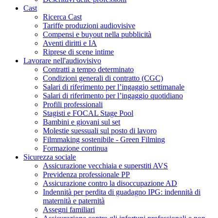
Cast
Ricerca Cast
Tariffe produzioni audiovisive
Compensi e buyout nella pubblicità
Aventi diritti e IA
Riprese di scene intime
Lavorare nell'audiovisivo
Contratti a tempo determinato
Condizioni generali di contratto (CGC)
Salari di riferimento per l’ingaggio settimanale
Salari di riferimento per l’ingaggio quotidiano
Profili professionali
Stagisti e FOCAL Stage Pool
Bambini e giovani sul set
Molestie suessuali sul posto di lavoro
Filmmaking sostenibile - Green Filming
Formazione continua
Sicurezza sociale
Assicurazione vecchiaia e superstiti AVS
Previdenza professionale PP
Assicurazione contro la disoccupazione AD
Indennità per perdita di guadagno IPG: indennità di
maternità e paternità
Assegni familiari