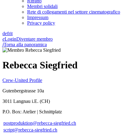
Ritratto
Membri solidali
Rete di collegamenti nel settore cinematografico
Impressum
Privacy policy
de
fr
it
e
Login
Diventare membro
j
Torna alla panoramica
Rebecca Siegfried
Crew-United Profile
Gutenbergstrasse 10a
3011 Langnau i.E. (CH)
P.O. Box: Atelier | Schnittplatz
postproduktion@rebecca-siegfried.ch
script@rebecca-siegfried.ch