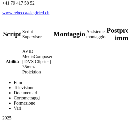
+41 79 417 58 52
www.rebecca-siegfried.ch
Postpr
Script
Assistente
Script
Montaggio
imm
Supervisor
montaggio
AVID
MediaComposer
Abilità
| DVS Clipster |
35mm-
Projektion
Film
Televisione
Documentari
Cortometraggi
Formazione
Vari
2025