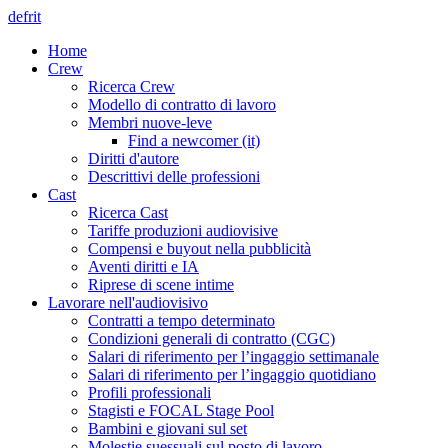
de
fr
it
Home
Crew
Ricerca Crew
Modello di contratto di lavoro
Membri nuove-leve
Find a newcomer (it)
Diritti d'autore
Descrittivi delle professioni
Cast
Ricerca Cast
Tariffe produzioni audiovisive
Compensi e buyout nella pubblicità
Aventi diritti e IA
Riprese di scene intime
Lavorare nell'audiovisivo
Contratti a tempo determinato
Condizioni generali di contratto (CGC)
Salari di riferimento per l’ingaggio settimanale
Salari di riferimento per l’ingaggio quotidiano
Profili professionali
Stagisti e FOCAL Stage Pool
Bambini e giovani sul set
Molestie suessuali sul posto di lavoro