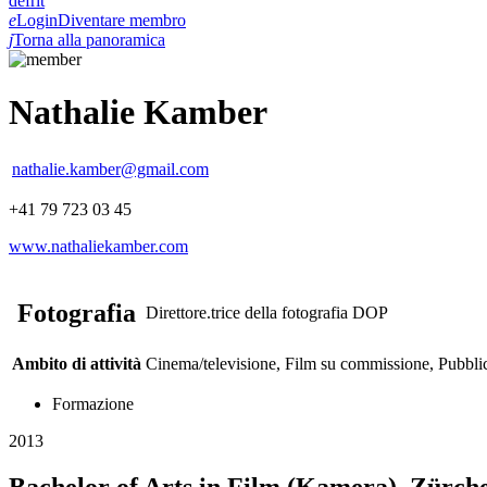
de
fr
it
e
Login
Diventare membro
j
Torna alla panoramica
Nathalie Kamber
nathalie.kamber@gmail.com
+41 79 723 03 45
www.nathaliekamber.com
Fotografia
Direttore.trice della fotografia DOP
Ambito di attività
Cinema/televisione, Film su commissione, Pubblic
Formazione
2013
Bachelor of Arts in Film (Kamera), Zürch