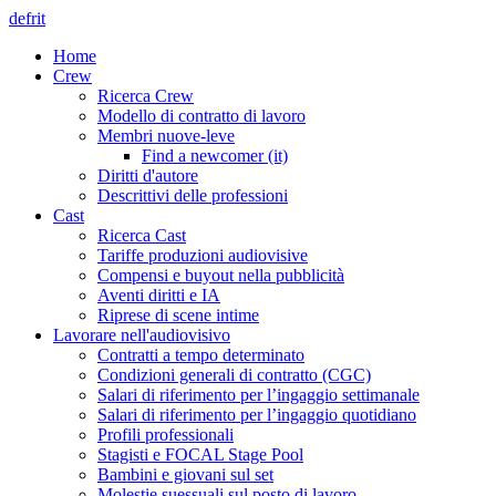
de
fr
it
Home
Crew
Ricerca Crew
Modello di contratto di lavoro
Membri nuove-leve
Find a newcomer (it)
Diritti d'autore
Descrittivi delle professioni
Cast
Ricerca Cast
Tariffe produzioni audiovisive
Compensi e buyout nella pubblicità
Aventi diritti e IA
Riprese di scene intime
Lavorare nell'audiovisivo
Contratti a tempo determinato
Condizioni generali di contratto (CGC)
Salari di riferimento per l’ingaggio settimanale
Salari di riferimento per l’ingaggio quotidiano
Profili professionali
Stagisti e FOCAL Stage Pool
Bambini e giovani sul set
Molestie suessuali sul posto di lavoro