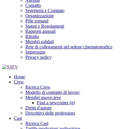
Agenda
Contatto
Segreteria e Comitato
Organizzazione
Pôle romand
Statuti e Regolamenti
Rapporti annuali
Ritratto
Membri solidali
Rete di collegamenti nel settore cinematografico
Impressum
Privacy policy
Home
Crew
Ricerca Crew
Modello di contratto di lavoro
Membri nuove-leve
Find a newcomer (it)
Diritti d'autore
Descrittivi delle professioni
Cast
Ricerca Cast
Tariffe produzioni audiovisive