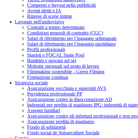
Compensi e buyout nella pubblicità
Aventi diritti e IA
Riprese di scene intime
Lavorare nell'audiovisivo
Contratti a tempo determinato
Condizioni generali di contratto (CGC)
Salari di riferimento per l’ingaggio settimanale
Salari di riferimento per l’ingaggio quotidiano
Profili professionali
Stagisti e FOCAL Stage Pool
Bambini e giovani sul set
Molestie suessuali sul posto di lavoro
Filmmaking sostenibile - Green Filming
Formazione continua
Sicurezza sociale
Assicurazione vecchiaia e superstiti AVS
Previdenza professionale PP
Assicurazione contro la disoccupazione AD
Indennità per perdita di guadagno IPG: indennità di mater
Assegni familiari
Assicurazione contro gli infortuni professionali e non pro
Assicurazione perdita di guadagno
Fondo di solidarietà
Fonds social de Suisseculture Sociale