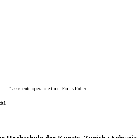
1° assistente operatore.trice, Focus Puller
ità
er Hochschule der Künste, Zürich / Schweiz