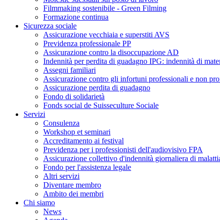
Filmmaking sostenibile - Green Filming
Formazione continua
Sicurezza sociale
Assicurazione vecchiaia e superstiti AVS
Previdenza professionale PP
Assicurazione contro la disoccupazione AD
Indennità per perdita di guadagno IPG: indennità di mater
Assegni familiari
Assicurazione contro gli infortuni professionali e non pro
Assicurazione perdita di guadagno
Fondo di solidarietà
Fonds social de Suisseculture Sociale
Servizi
Consulenza
Workshop et seminari
Accreditamento ai festival
Previdenza per i professionisti dell'audiovisivo FPA
Assicurazione collettivo d'indennità giornaliera di malatti
Fondo per l'assistenza legale
Altri servizi
Diventare membro
Ambito dei membri
Chi siamo
News