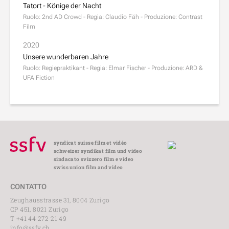
Tatort - Könige der Nacht
Ruolo: 2nd AD Crowd - Regia: Claudio Fäh - Produzione: Contrast
Film
2020
Unsere wunderbaren Jahre
Ruolo: Regiepraktikant - Regia: Elmar Fischer - Produzione: ARD &
UFA Fiction
syndicat suisse film et vidéo
schweizer syndikat film und video
sindacato svizzero film e video
swiss union film and video
CONTATTO
Zeughausstrasse 31, 8004 Zurigo
CP 451, 8021 Zurigo
T +41 44 272 21 49
info@ssfv.ch