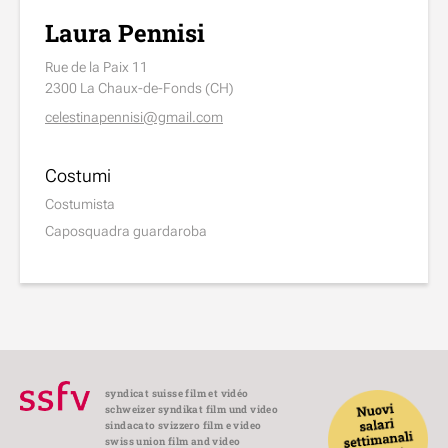
Laura Pennisi
Rue de la Paix 11
2300 La Chaux-de-Fonds (CH)
celestinapennisi@gmail.com
Costumi
Costumista
Caposquadra guardaroba
syndicat suisse film et vidéo
schweizer syndikat film und video
sindacato svizzero film e video
swiss union film and video