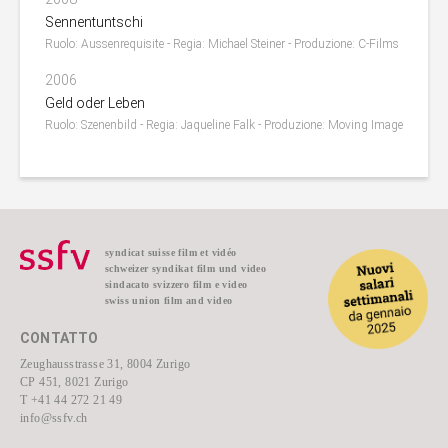
Sennentuntschi
Ruolo: Aussenrequisite - Regia: Michael Steiner - Produzione: C-Films
2006
Geld oder Leben
Ruolo: Szenenbild - Regia: Jaqueline Falk - Produzione: Moving Image
syndicat suisse film et vidéo
schweizer syndikat film und video
sindacato svizzero film e video
swiss union film and video
CONTATTO
Zeughausstrasse 31, 8004 Zurigo
CP 451, 8021 Zurigo
T +41 44 272 21 49
info@ssfv.ch