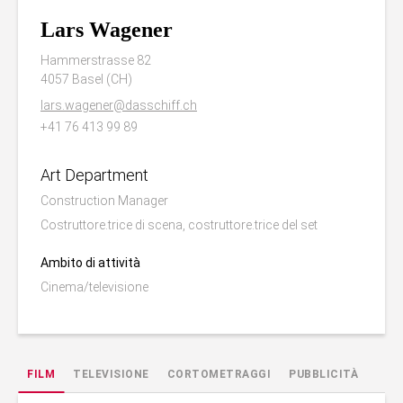
Lars Wagener
Hammerstrasse 82
4057 Basel (CH)
lars.wagener@dasschiff.ch
+41 76 413 99 89
Art Department
Construction Manager
Costruttore.trice di scena, costruttore.trice del set
Ambito di attività
Cinema/televisione
FILM
TELEVISIONE
CORTOMETRAGGI
PUBBLICITÀ