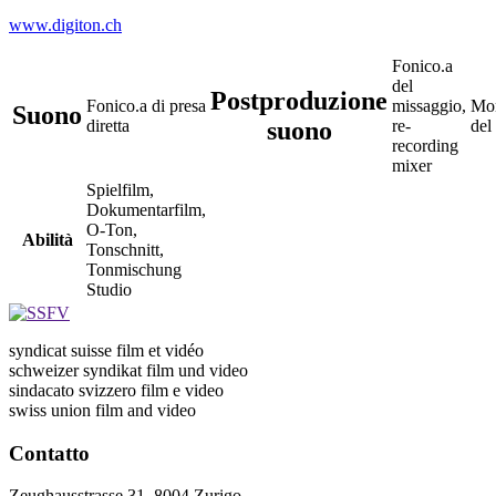
www.digiton.ch
Fonico.a
del
Postproduzione
Fonico.a di presa
missaggio,
Mon
Suono
suono
diretta
re-
del
recording
mixer
Spielfilm,
Dokumentarfilm,
O-Ton,
Abilità
Tonschnitt,
Tonmischung
Studio
syndicat suisse film et vidéo
schweizer syndikat film und video
sindacato svizzero film e video
swiss union film and video
Contatto
Zeughausstrasse 31, 8004 Zurigo