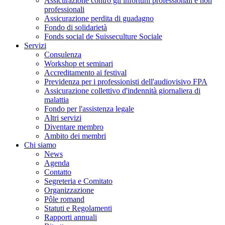
Assicurazione contro gli infortuni professionali e non
professionali
Assicurazione perdita di guadagno
Fondo di solidarietà
Fonds social de Suisseculture Sociale
Servizi
Consulenza
Workshop et seminari
Accreditamento ai festival
Previdenza per i professionisti dell'audiovisivo FPA
Assicurazione collettivo d'indennità giornaliera di
malattia
Fondo per l'assistenza legale
Altri servizi
Diventare membro
Ambito dei membri
Chi siamo
News
Agenda
Contatto
Segreteria e Comitato
Organizzazione
Pôle romand
Statuti e Regolamenti
Rapporti annuali