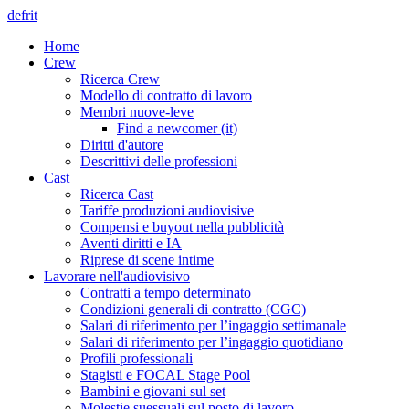
de
fr
it
Home
Crew
Ricerca Crew
Modello di contratto di lavoro
Membri nuove-leve
Find a newcomer (it)
Diritti d'autore
Descrittivi delle professioni
Cast
Ricerca Cast
Tariffe produzioni audiovisive
Compensi e buyout nella pubblicità
Aventi diritti e IA
Riprese di scene intime
Lavorare nell'audiovisivo
Contratti a tempo determinato
Condizioni generali di contratto (CGC)
Salari di riferimento per l’ingaggio settimanale
Salari di riferimento per l’ingaggio quotidiano
Profili professionali
Stagisti e FOCAL Stage Pool
Bambini e giovani sul set
Molestie suessuali sul posto di lavoro