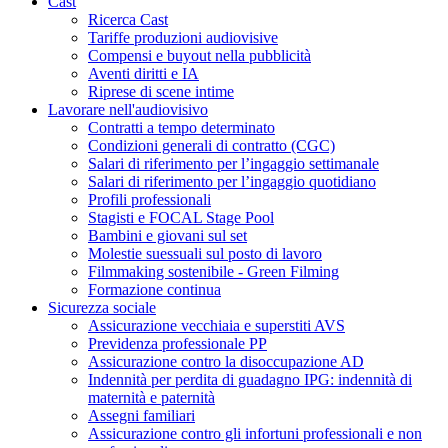
Cast
Ricerca Cast
Tariffe produzioni audiovisive
Compensi e buyout nella pubblicità
Aventi diritti e IA
Riprese di scene intime
Lavorare nell'audiovisivo
Contratti a tempo determinato
Condizioni generali di contratto (CGC)
Salari di riferimento per l’ingaggio settimanale
Salari di riferimento per l’ingaggio quotidiano
Profili professionali
Stagisti e FOCAL Stage Pool
Bambini e giovani sul set
Molestie suessuali sul posto di lavoro
Filmmaking sostenibile - Green Filming
Formazione continua
Sicurezza sociale
Assicurazione vecchiaia e superstiti AVS
Previdenza professionale PP
Assicurazione contro la disoccupazione AD
Indennità per perdita di guadagno IPG: indennità di
maternità e paternità
Assegni familiari
Assicurazione contro gli infortuni professionali e non