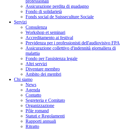
professionali
Assicurazione perdita di guadagno
Fondo di solidarietà
Fonds social de Suisseculture Sociale
Servizi
Consulenza
Workshop et seminari
Accreditamento ai festival
Previdenza per i professionisti dell'audiovisivo FPA
Assicurazione collettivo d'indennità giornaliera di
malattia
Fondo per l'assistenza legale
Altri servizi
Diventare membro
Ambito dei membri
Chi siamo
News
Agenda
Contatto
Segreteria e Comitato
Organizzazione
Pôle romand
Statuti e Regolamenti
Rapporti annuali
Ritratto