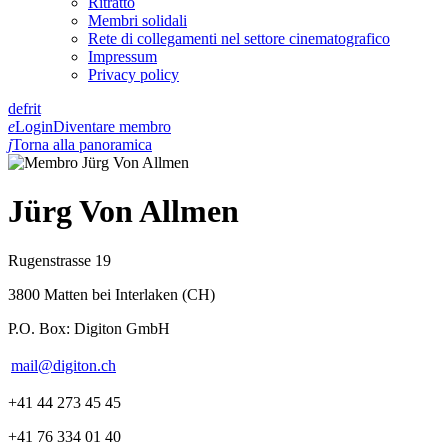
Ritratto
Membri solidali
Rete di collegamenti nel settore cinematografico
Impressum
Privacy policy
de
fr
it
e
Login
Diventare membro
j
Torna alla panoramica
Jürg Von Allmen
Rugenstrasse 19
3800 Matten bei Interlaken (CH)
P.O. Box: Digiton GmbH
mail@digiton.ch
+41 44 273 45 45
+41 76 334 01 40