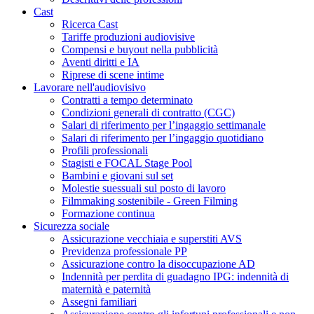
Cast
Ricerca Cast
Tariffe produzioni audiovisive
Compensi e buyout nella pubblicità
Aventi diritti e IA
Riprese di scene intime
Lavorare nell'audiovisivo
Contratti a tempo determinato
Condizioni generali di contratto (CGC)
Salari di riferimento per l’ingaggio settimanale
Salari di riferimento per l’ingaggio quotidiano
Profili professionali
Stagisti e FOCAL Stage Pool
Bambini e giovani sul set
Molestie suessuali sul posto di lavoro
Filmmaking sostenibile - Green Filming
Formazione continua
Sicurezza sociale
Assicurazione vecchiaia e superstiti AVS
Previdenza professionale PP
Assicurazione contro la disoccupazione AD
Indennità per perdita di guadagno IPG: indennità di
maternità e paternità
Assegni familiari