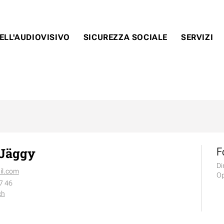
ELL'AUDIOVISIVO
SICUREZZA SOCIALE
SERVIZI
 Jäggy
F
Di
il.com
Op
7 46
ch