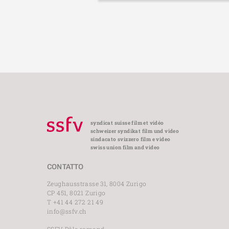
syndicat suisse film et vidéo
schweizer syndikat film und video
sindacato svizzero film e video
swiss union film and video
CONTATTO
Zeughausstrasse 31, 8004 Zurigo
CP 451, 8021 Zurigo
T +41 44 272 21 49
info@ssfv.ch