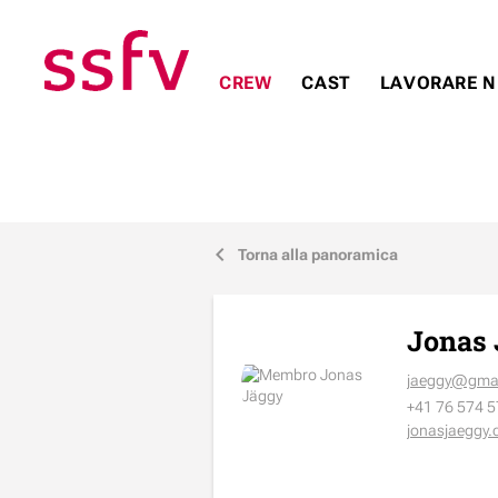
CREW
CAST
LAVORARE N
Torna alla panoramica
j
Jonas
jaeggy@gma
+41 76 574 5
jonasjaeggy.