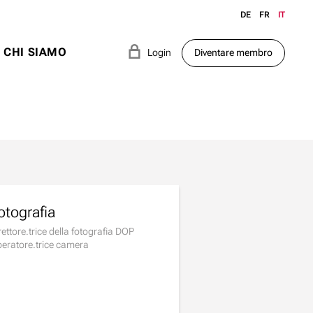
DE
FR
IT
e
CHI SIAMO
Login
Diventare membro
otografia
rettore.trice della fotografia DOP
eratore.trice camera