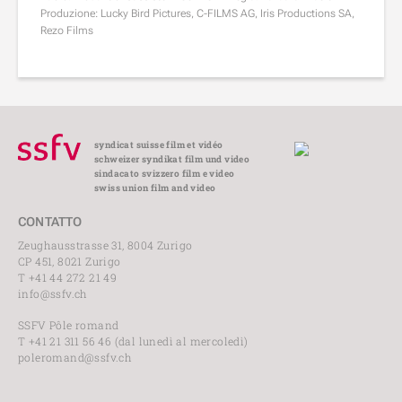
Produzione: Lucky Bird Pictures, C-FILMS AG, Iris Productions SA,
Rezo Films
syndicat suisse film et vidéo
schweizer syndikat film und video
sindacato svizzero film e video
swiss union film and video
CONTATTO
Zeughausstrasse 31, 8004 Zurigo
CP 451, 8021 Zurigo
T +41 44 272 21 49
info@ssfv.ch
SSFV Pôle romand
T +41 21 311 56 46 (dal lunedì al mercoledì)
poleromand@ssfv.ch