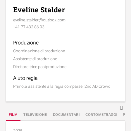
Eveline Stalder
eveline.stalder@outlook.com
+41 77 432 86 93
Produzione
Coordinazione di produzione
Assistente di produzione
Direttore.trice postproduzione
Aiuto regia
Primo.a assistente alla regia comparse, 2nd AD Crowd
FILM
TELEVISIONE
DOCUMENTARI
CORTOMETRAGGI
PUB
2025