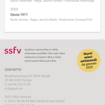
Ruolo: Électricien - Regia: Jasmin Gordon - Produzione: Maximage
2022
Davos 1917
Ruolo: Runner - Regia: Jan-Eric Mack - Produzione: Contrast Film
syndicat suisse film et vidéo
schweizer syndikat film und video
sindacato svizzero film e video
swiss union film and video
CONTATTO
Zeughausstrasse 31, 8004 Zurigo
CP 451, 8021 Zurigo
T +41 44 272 21 49
info@ssfv.ch
SSFV Pôle romand
T +41 21 311 56 46 (dal lunedì al mercoledì)