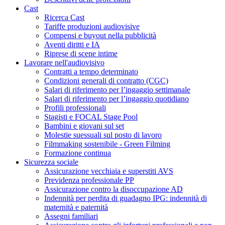
Cast
Ricerca Cast
Tariffe produzioni audiovisive
Compensi e buyout nella pubblicità
Aventi diritti e IA
Riprese di scene intime
Lavorare nell'audiovisivo
Contratti a tempo determinato
Condizioni generali di contratto (CGC)
Salari di riferimento per l’ingaggio settimanale
Salari di riferimento per l’ingaggio quotidiano
Profili professionali
Stagisti e FOCAL Stage Pool
Bambini e giovani sul set
Molestie suessuali sul posto di lavoro
Filmmaking sostenibile - Green Filming
Formazione continua
Sicurezza sociale
Assicurazione vecchiaia e superstiti AVS
Previdenza professionale PP
Assicurazione contro la disoccupazione AD
Indennità per perdita di guadagno IPG: indennità di
maternità e paternità
Assegni familiari