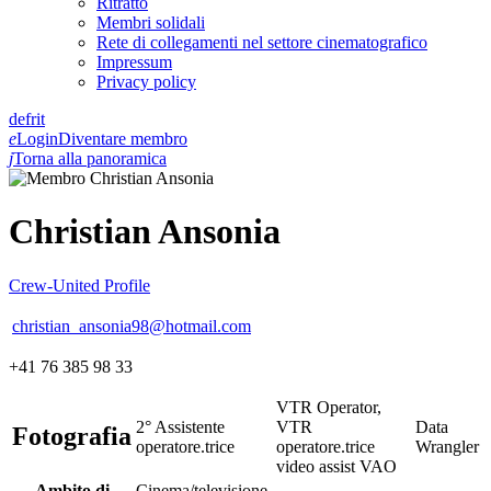
Ritratto
Membri solidali
Rete di collegamenti nel settore cinematografico
Impressum
Privacy policy
de
fr
it
e
Login
Diventare membro
j
Torna alla panoramica
Christian Ansonia
Crew-United Profile
christian_ansonia98@hotmail.com
+41 76 385 98 33
VTR Operator,
2° Assistente
VTR
Data
Fotografia
operatore.trice
operatore.trice
Wrangler
video assist VAO
Ambito di
Cinema/televisione,