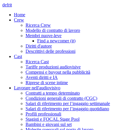
de
fr
it
Home
Crew
Ricerca Crew
Modello di contratto di lavoro
Membri nuove-leve
Find a newcomer (it)
Diritti d'autore
Descrittivi delle professioni
Cast
Ricerca Cast
Tariffe produzioni audiovisive
Compensi e buyout nella pubblicità
Aventi diritti e IA
Riprese di scene intime
Lavorare nell'audiovisivo
Contratti a tempo determinato
Condizioni generali di contratto (CGC)
Salari di riferimento per l’ingaggio settimanale
Salari di riferimento per l’ingaggio quotidiano
Profili professionali
Stagisti e FOCAL Stage Pool
Bambini e giovani sul set
Molestie suessuali sul posto di lavoro