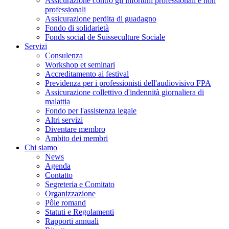
Assicurazione contro gli infortuni professionali e non
professionali
Assicurazione perdita di guadagno
Fondo di solidarietà
Fonds social de Suisseculture Sociale
Servizi
Consulenza
Workshop et seminari
Accreditamento ai festival
Previdenza per i professionisti dell'audiovisivo FPA
Assicurazione collettivo d'indennità giornaliera di
malattia
Fondo per l'assistenza legale
Altri servizi
Diventare membro
Ambito dei membri
Chi siamo
News
Agenda
Contatto
Segreteria e Comitato
Organizzazione
Pôle romand
Statuti e Regolamenti
Rapporti annuali