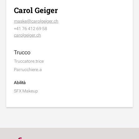
Carol Geiger
maske@carolgeiger.ch
+41 76 412 69 58
carolgeiger.ch
Trucco
Truccatore.trice
Parrucchiere.a
Abilità
SFX Makeup