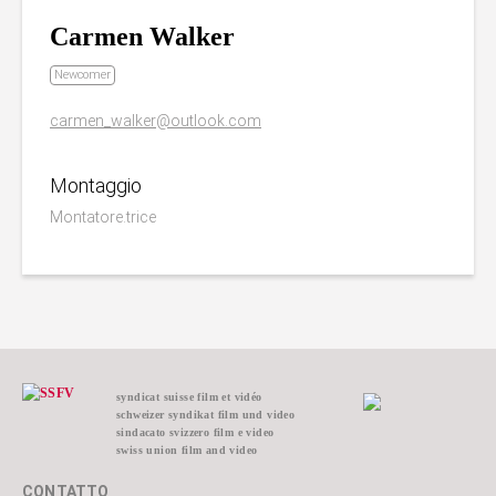
Carmen Walker
Newcomer
carmen_walker@outlook.com
Montaggio
Montatore.trice
syndicat suisse film et vidéo
schweizer syndikat film und video
sindacato svizzero film e video
swiss union film and video
CONTATTO