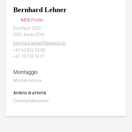
Bernhard Lehner
IMDB Profile
Postfach 2555
5001 Aarau (CH)
bernhard.lehner@bluewin.ch
+41 62 822 93 80
+41 79 235 56 61
Montaggio
Montatore.trice
Ambito di attività
Cinema/televisione