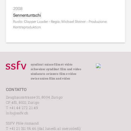
2008
Sennentuntschi
Ruolo: Clapper Loader - Regia: Michael Steiner - Produzione:
Kontraproduktion
syndicat suisse film et vidéo
schweizer syndikat film und video
sindacato svizzero film e video
swiss union film and video
CONTATTO
Zeughausstrasse 31, 8004 Zurigo
CP 451, 8021 Zurigo
T +41 44 272 21 49
info@ssfv.ch
SSFV Pôle romand
T +41 21 311 56 46 (dal lunedì al mercoledì)