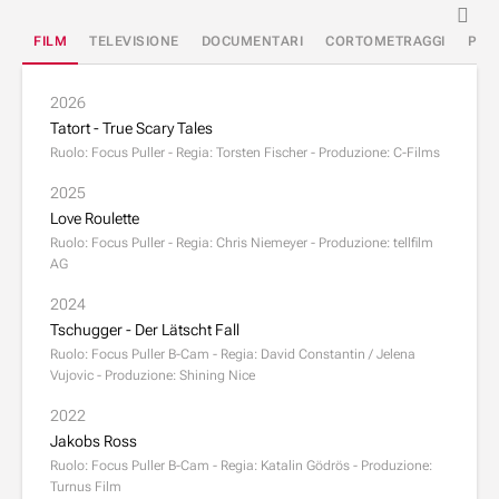
FILM
TELEVISIONE
DOCUMENTARI
CORTOMETRAGGI
PUB
2026
Tatort - True Scary Tales
Ruolo: Focus Puller - Regia: Torsten Fischer - Produzione: C-Films
2025
Love Roulette
Ruolo: Focus Puller - Regia: Chris Niemeyer - Produzione: tellfilm
AG
2024
Tschugger - Der Lätscht Fall
Ruolo: Focus Puller B-Cam - Regia: David Constantin / Jelena
Vujovic - Produzione: Shining Nice
2022
Jakobs Ross
Ruolo: Focus Puller B-Cam - Regia: Katalin Gödrös - Produzione:
Turnus Film