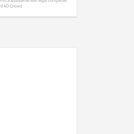
imo.a assistente alla regia comparse,
d AD Crowd