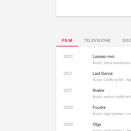
FILM
TELEVISIONE
DOC
2022
Laissez-moi
Ruolo: 2ème assistante 
2021
Last Dance
Ruolo: Cheffe de file - 
2021
Rivière
Ruolo: renfort cheffe de
2020
Foudre
Ruolo: régie plateau / c
2020
Olga
Ruolo: régie plateau - R