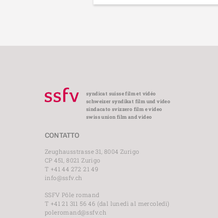
syndicat suisse film et vidéo
schweizer syndikat film und video
sindacato svizzero film e video
swiss union film and video
CONTATTO
Zeughausstrasse 31, 8004 Zurigo
CP 451, 8021 Zurigo
T +41 44 272 21 49
info@ssfv.ch
SSFV Pôle romand
T +41 21 311 56 46 (dal lunedì al mercoledì)
poleromand@ssfv.ch