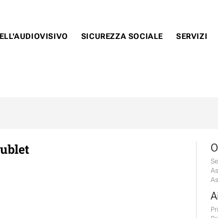
ELL'AUDIOVISIVO
SICUREZZA SOCIALE
SERVIZI
ublet
O
Se
As
As
A
Pr