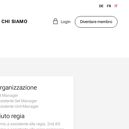
DE
FR
IT
e
CHI SIAMO
Login
Diventare membro
rganizzazione
t Manager
sistente Set Manager
sistente Unit Manager
iuto regia
imo.a assistente alla regia, 2nd AD