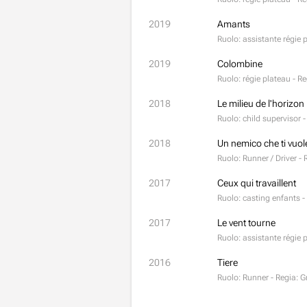
2019
Amants
Ruolo: assistante régie 
2019
Colombine
Ruolo: régie plateau - 
2018
Le milieu de l'horizon
Ruolo: child supervisor 
2018
Un nemico che ti vuol
Ruolo: Runner / Driver -
2017
Ceux qui travaillent
Ruolo: casting enfants 
2017
Le vent tourne
Ruolo: assistante régie 
2016
Tiere
Ruolo: Runner - Regia: Gr