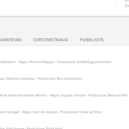
Pr
2n
UMENTARI
CORTOMETRAGGI
PUBBLICITÀ
réalisation - Regia: Maxime Rappaz - Produzione: GoldenEgg production
Regia: Delphine Lehericey - Produzione: Box productions
 file et recherche hockey féminin - Regia: Hugues Hariche - Produzione: Beauvoir film
ovid manager - Regia: Carmen Jaquier - Produzione: Close up films
egia: Elie Grappe - Produzione: Point Prod