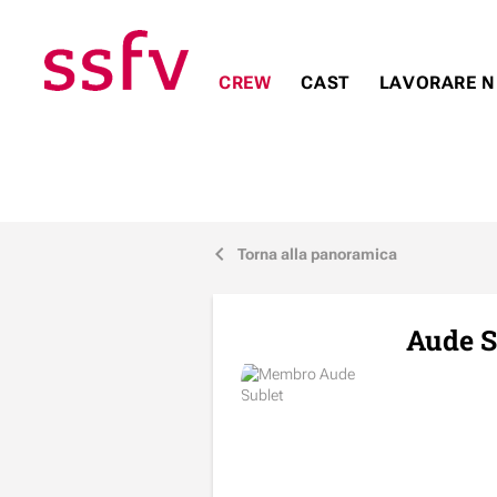
CREW
CAST
LAVORARE N
Torna alla panoramica
j
Aude S