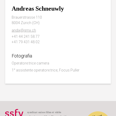
Andreas Schneuwly
Brauerstrasse 110
8004 Zürich (CH)
andix@gmx.ch
+41 44 241 58 77
+41 79 431 48 02
Fotografia
Operatore.trice camera
1° assistente operatore.trice, Focus Puller
syndicat suisse film et vidéo