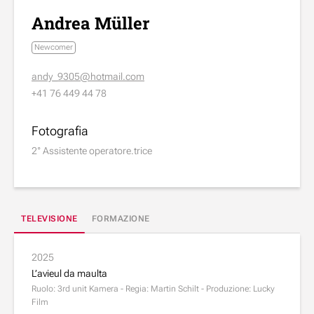
Andrea Müller
Newcomer
andy_9305@hotmail.com
+41 76 449 44 78
Fotografia
2° Assistente operatore.trice
TELEVISIONE
FORMAZIONE
2025
L’avieul da maulta
Ruolo: 3rd unit Kamera - Regia: Martin Schilt - Produzione: Lucky
Film