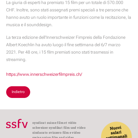
La giuria di esperti ha premiato 15 film per un totale di 570.000
CHF. Inoltre, sono stati assegnati premi speciali a tre persone che
hanno avuto un ruolo importante in funzioni come la recitazione, la
musica e il sounddesign.
La terza edizione dell'
Innerschweizer Fimpreis
della Fondazione
Albert Koechlin ha avuto luogo il fine settimana del 6/7 marzo
2021. Per 48 ore, i 15 film premiati sono stati trasmessi in
streaming.
https://www.innerschweizerfilmpreis.ch/
Indietro
syndicat suisse film et vidéo
schweizer syndikat film und video
sindacato svizzero film e video
swiss union film and video