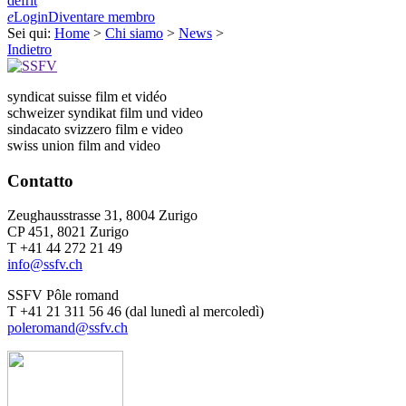
de
fr
it
e
Login
Diventare membro
Sei qui:
Home
>
Chi siamo
>
News
>
Indietro
syndicat suisse film et vidéo
schweizer syndikat film und video
sindacato svizzero film e video
swiss union film and video
Contatto
Zeughausstrasse 31, 8004 Zurigo
CP 451, 8021 Zurigo
T +41 44 272 21 49
info@ssfv.ch
SSFV Pôle romand
T +41 21 311 56 46 (dal lunedì al mercoledì)
poleromand@ssfv.ch