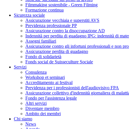
Filmmaking sostenibile - Green Filming
Formazione continua
Sicurezza sociale
Assicurazione vecchiaia e superstiti AVS
Previdenza professionale PP
Assicurazione contro la disoccupazione AD
Indennità per perdita di guadagno IPG: indennità di mater
Assegni familiari
Assicurazione contro gli infortuni professionali e non pro
Assicurazione perdita di guadagno
Fondo di solidarietà
Fonds social de Suisseculture Sociale
Servizi
Consulenza
Workshop et seminari
Accreditamento ai festival
Previdenza per i professionisti dell'audiovisivo FPA
Assicurazione collettivo d'indennità giornaliera di malatti
Fondo per l'assistenza legale
Altri servizi
Diventare membro
Ambito dei membri
Chi siamo
News