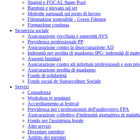
Stagisti e FOCAL Stage Pool
Bambini e giovani sul set
Molestie suessuali sul posto di lavoro
Filmmaking sostenibile - Green Filming
Formazione continua
Sicurezza sociale
Assicurazione vecchiaia e superstiti AVS
Previdenza professionale PP
Assicurazione contro la disoccupazione AD
Indennità per perdita di guadagno IPG: indennità di mater
Assegni familiari
Assicurazione contro gli infortuni professionali e non pro
Assicurazione perdita di guadagno
Fondo di solidarietà
Fonds social de Suisseculture Sociale
Servizi
Consulenza
Workshop et seminari
Accreditamento ai festival
Previdenza per i professionisti dell'audiovisivo FPA
Assicurazione collettivo d'indennità giornaliera di malatti
Fondo per l'assistenza legale
Altri servizi
Diventare membro
Ambito dei membri