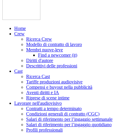
Home
Crew
Ricerca Crew
Modello di contratto di lavoro
Membri nuove-leve
Find a newcomer (it)
Diritti d'autore
Descrittivi delle professioni
Cast
Ricerca Cast
Tariffe produzioni audiovisive
Compensi e buyout nella pubblicità
Aventi diritti e IA
Riprese di scene intime
Lavorare nell'audiovisivo
Contratti a tempo determinato
Condizioni generali di contratto (CGC)
Salari di riferimento per l’ingaggio settimanale
Salari di riferimento per l’ingaggio quotidiano
Profili professionali