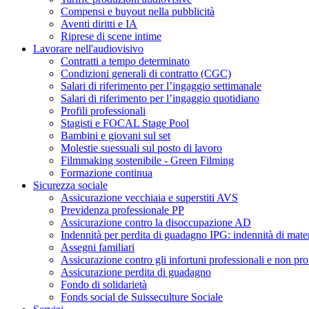
Compensi e buyout nella pubblicità
Aventi diritti e IA
Riprese di scene intime
Lavorare nell'audiovisivo
Contratti a tempo determinato
Condizioni generali di contratto (CGC)
Salari di riferimento per l’ingaggio settimanale
Salari di riferimento per l’ingaggio quotidiano
Profili professionali
Stagisti e FOCAL Stage Pool
Bambini e giovani sul set
Molestie suessuali sul posto di lavoro
Filmmaking sostenibile - Green Filming
Formazione continua
Sicurezza sociale
Assicurazione vecchiaia e superstiti AVS
Previdenza professionale PP
Assicurazione contro la disoccupazione AD
Indennità per perdita di guadagno IPG: indennità di mater
Assegni familiari
Assicurazione contro gli infortuni professionali e non pro
Assicurazione perdita di guadagno
Fondo di solidarietà
Fonds social de Suisseculture Sociale