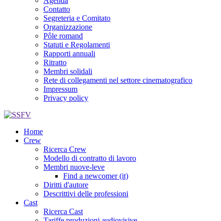
Agenda
Contatto
Segreteria e Comitato
Organizzazione
Pôle romand
Statuti e Regolamenti
Rapporti annuali
Ritratto
Membri solidali
Rete di collegamenti nel settore cinematografico
Impressum
Privacy policy
Home
Crew
Ricerca Crew
Modello di contratto di lavoro
Membri nuove-leve
Find a newcomer (it)
Diritti d'autore
Descrittivi delle professioni
Cast
Ricerca Cast
Tariffe produzioni audiovisive