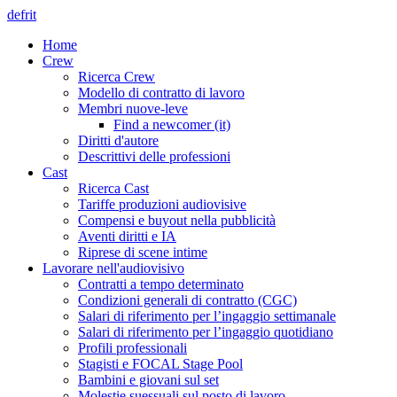
de
fr
it
Home
Crew
Ricerca Crew
Modello di contratto di lavoro
Membri nuove-leve
Find a newcomer (it)
Diritti d'autore
Descrittivi delle professioni
Cast
Ricerca Cast
Tariffe produzioni audiovisive
Compensi e buyout nella pubblicità
Aventi diritti e IA
Riprese di scene intime
Lavorare nell'audiovisivo
Contratti a tempo determinato
Condizioni generali di contratto (CGC)
Salari di riferimento per l’ingaggio settimanale
Salari di riferimento per l’ingaggio quotidiano
Profili professionali
Stagisti e FOCAL Stage Pool
Bambini e giovani sul set
Molestie suessuali sul posto di lavoro