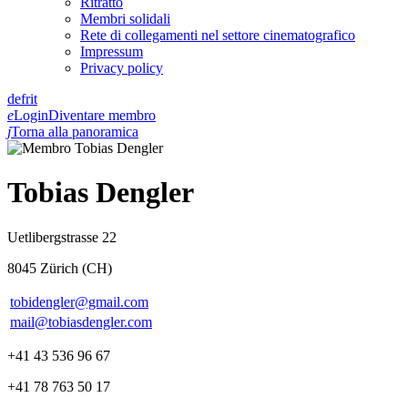
Ritratto
Membri solidali
Rete di collegamenti nel settore cinematografico
Impressum
Privacy policy
de
fr
it
e
Login
Diventare membro
j
Torna alla panoramica
Tobias Dengler
Uetlibergstrasse 22
8045 Zürich (CH)
tobidengler@gmail.com
mail@tobiasdengler.com
+41 43 536 96 67
+41 78 763 50 17