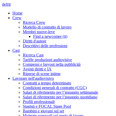
de
fr
it
Home
Crew
Ricerca Crew
Modello di contratto di lavoro
Membri nuove-leve
Find a newcomer (it)
Diritti d'autore
Descrittivi delle professioni
Cast
Ricerca Cast
Tariffe produzioni audiovisive
Compensi e buyout nella pubblicità
Aventi diritti e IA
Riprese di scene intime
Lavorare nell'audiovisivo
Contratti a tempo determinato
Condizioni generali di contratto (CGC)
Salari di riferimento per l’ingaggio settimanale
Salari di riferimento per l’ingaggio quotidiano
Profili professionali
Stagisti e FOCAL Stage Pool
Bambini e giovani sul set
Molestie suessuali sul posto di lavoro