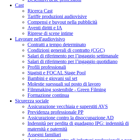
Cast
Ricerca Cast
Tariffe produzioni audiovisive
Compensi e buyout nella pubblicità
Aventi diritti e IA
Riprese di scene intime
Lavorare nell'audiovisivo
Contratti a tempo determinato
Condizioni generali di contratto (CGC)
Salari di riferimento per l’ingaggio settimanale
Salari di riferimento per l’ingaggio quotidiano
Profili professionali
Stagisti e FOCAL Stage Pool
Bambini e giovani sul set
Molestie suessuali sul posto di lavoro
Filmmaking sostenibile - Green Filming
Formazione continua
Sicurezza sociale
Assicurazione vecchiaia e superstiti AVS
Previdenza professionale PP
Assicurazione contro la disoccupazione AD
Indennità per perdita di guadagno IPG: indennità di
maternità e paternità
Assegni familiari