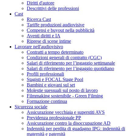
Diritti d'autore
Descrittivi delle professioni
Cast
Ricerca Cast
Tariffe produzioni audiovisive
Compensi e buyout nella pubblicità
Aventi diritti e IA
Riprese di scene intime
Lavorare nell'audiovisivo
Contratti a tempo determinato
Condizioni generali di contratto (CGC)
Salari di riferimento per l’ingaggio settimanale
Salari di riferimento per l’ingaggio quotidiano
Profili professionali
Stagisti e FOCAL Stage Pool
Bambini e giovani sul set
Molestie suessuali sul posto di lavoro
Filmmaking sostenibile - Green Filming
Formazione continua
Sicurezza sociale
Assicurazione vecchiaia e superstiti AVS
Previdenza professionale PP
Assicurazione contro la disoccupazione AD
Indennità per perdita di guadagno IPG: indennità di
maternità e paternità