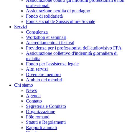
Assicurazione contro gli infortuni professionali e non
professionali
Assicurazione perdita di guadagno
Fondo di solidarietà
Fonds social de Suisseculture Sociale
Servizi
Consulenza
Workshop et seminari
Accreditamento ai festival
Previdenza per i professionisti dell'audiovisivo FPA
Assicurazione collettivo d'indennità giornaliera di
malattia
Fondo per l'assistenza legale
Altri servizi
Diventare membro
Ambito dei membri
Chi siamo
News
Agenda
Contatto
Segreteria e Comitato
Organizzazione
Pôle romand
Statuti e Regolamenti
Rapporti annuali