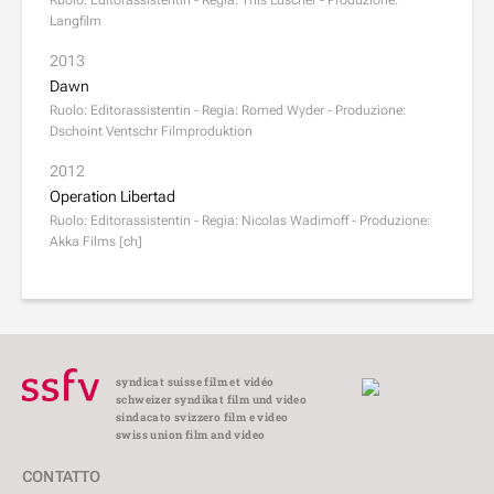
Ruolo: Editorassistentin - Regia: This Lüscher - Produzione:
Langfilm
2013
Dawn
Ruolo: Editorassistentin - Regia: Romed Wyder - Produzione:
Dschoint Ventschr Filmproduktion
2012
Operation Libertad
Ruolo: Editorassistentin - Regia: Nicolas Wadimoff - Produzione:
Akka Films [ch]
syndicat suisse film et vidéo
schweizer syndikat film und video
sindacato svizzero film e video
swiss union film and video
CONTATTO