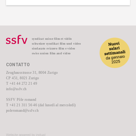
syndicat suisse film et vidéo
schweizer syndikat film und video
sindacato svizzero film e video
swiss union film and video
CONTATTO
Zeughausstrasse 31, 8004 Zurigo
CP 451, 8021 Zurigo
T +41 44 272 21 49
info@ssfv.ch
SSFV Pôle romand
T +41 21 311 56 46 (dal lunedì al mercoledì)
poleromand@ssfv.ch
Website powered by indual