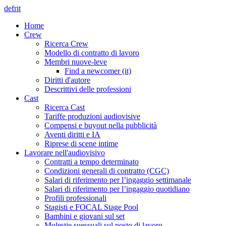
de
fr
it
Home
Crew
Ricerca Crew
Modello di contratto di lavoro
Membri nuove-leve
Find a newcomer (it)
Diritti d'autore
Descrittivi delle professioni
Cast
Ricerca Cast
Tariffe produzioni audiovisive
Compensi e buyout nella pubblicità
Aventi diritti e IA
Riprese di scene intime
Lavorare nell'audiovisivo
Contratti a tempo determinato
Condizioni generali di contratto (CGC)
Salari di riferimento per l’ingaggio settimanale
Salari di riferimento per l’ingaggio quotidiano
Profili professionali
Stagisti e FOCAL Stage Pool
Bambini e giovani sul set
Molestie suessuali sul posto di lavoro