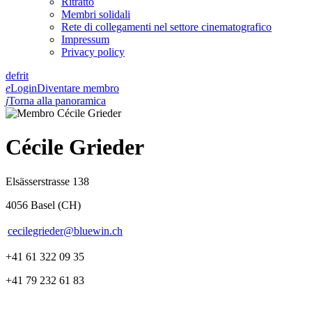
Ritratto
Membri solidali
Rete di collegamenti nel settore cinematografico
Impressum
Privacy policy
de
fr
it
e
Login
Diventare membro
j
Torna alla panoramica
Cécile Grieder
Elsässerstrasse 138
4056 Basel (CH)
cecilegrieder@bluewin.ch
+41 61 322 09 35
+41 79 232 61 83