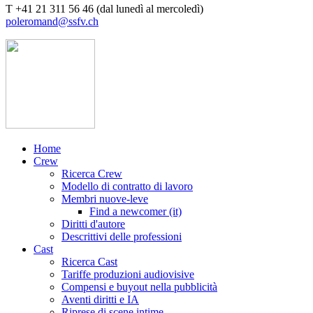
T +41 21 311 56 46 (dal lunedì al mercoledì)
poleromand@ssfv.ch
Home
Crew
Ricerca Crew
Modello di contratto di lavoro
Membri nuove-leve
Find a newcomer (it)
Diritti d'autore
Descrittivi delle professioni
Cast
Ricerca Cast
Tariffe produzioni audiovisive
Compensi e buyout nella pubblicità
Aventi diritti e IA
Riprese di scene intime