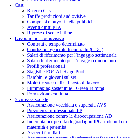
Cast
Ricerca Cast
Tariffe produzioni audiovisive
Compensi e buyout nella pubblicità
Aventi diritti e IA
Riprese di scene intime
Lavorare nell'audiovisivo
Contratti a tempo determinato
Condizioni generali di contratto (CGC)
Salari di riferimento per l’ingaggio settimanale
Salari di riferimento per l’ingaggio quotidiano
Profili professionali
Stagisti e FOCAL Stage Pool
Bambini e giovani sul set
Molestie suessuali sul posto di lavoro
Filmmaking sostenibile - Green Filming
Formazione continua
Sicurezza sociale
Assicurazione vecchiaia e superstiti AVS
Previdenza professionale PP
Assicurazione contro la disoccupazione AD
Indennità per perdita di guadagno IPG: indennità di
maternità e paternità
Assegni familiari