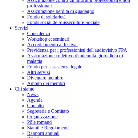
Assicurazione contro gli infortuni professionali e non
professionali
Assicurazione perdita di guadagno
Fondo di solidarietà
Fonds social de Suisseculture Sociale
Servizi
Consulenza
Workshop et seminari
Accreditamento ai festival
Previdenza per i professionisti dell'audiovisivo FPA
Assicurazione collettivo d'indennità giornaliera di
malattia
Fondo per l'assistenza legale
Altri servizi
Diventare membro
Ambito dei membri
Chi siamo
News
Agenda
Contatto
Segreteria e Comitato
Organizzazione
Pôle romand
Statuti e Regolamenti
Rapporti annuali