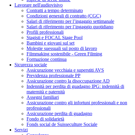
Lavorare nell'audiovisivo
Contratti a tempo determinato
Condizioni generali di contratto (CGC)
Salari di riferimento per l’ingaggio settimanale
Salari di riferimento per l’ingaggio quotidiano
Profili professionali
Stagisti e FOCAL Stage Pool
Bambini e giovani sul set
Molestie suessuali sul posto di lavoro
Filmmaking sostenibile - Green Filming
Formazione continua
Sicurezza sociale
Assicurazione vecchiaia e superstiti AVS
Previdenza professionale PP
Assicurazione contro la disoccupazione AD
Indennità per perdita di guadagno IPG: indennità di
maternità e paternità
Assegni familiari
Assicurazione contro gli infortuni professionali e non
professionali
Assicurazione perdita di guadagno
Fondo di solidarietà
Fonds social de Suisseculture Sociale
Servizi