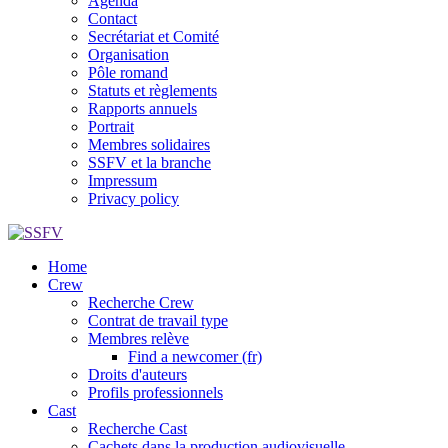
Agenda
Contact
Secrétariat et Comité
Organisation
Pôle romand
Statuts et règlements
Rapports annuels
Portrait
Membres solidaires
SSFV et la branche
Impressum
Privacy policy
Home
Crew
Recherche Crew
Contrat de travail type
Membres relève
Find a newcomer (fr)
Droits d'auteurs
Profils professionnels
Cast
Recherche Cast
Cachets dans la production audiovisuelle