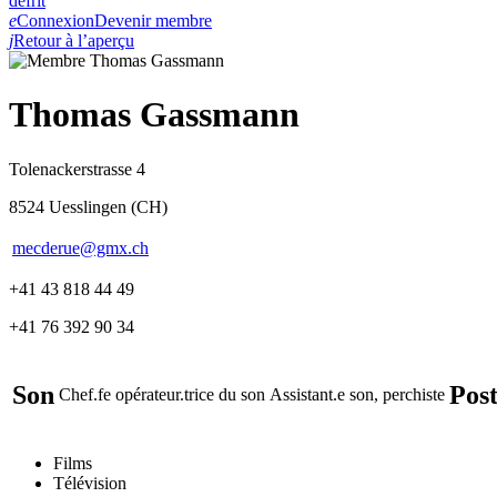
de
fr
it
e
Connexion
Devenir membre
j
Retour à l’aperçu
Thomas Gassmann
Tolenackerstrasse 4
8524 Uesslingen (CH)
mecderue@gmx.ch
+41 43 818 44 49
+41 76 392 90 34
Son
Pos
Chef.fe opérateur.trice du son
Assistant.e son, perchiste
Films
Télévision