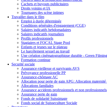
Cachets et buyouts publicitaires
Droits voisins et IA
Tournages des scène intimes
Travailler dans le film
Emploi à durée déterminée
Conditions générales d'engagement (CGE)
Salaires indicatifs hebdomadaires
Salaires indicatifs journaliers
Profils professionnels
Stagiaires et FOCAL Stage Pool
Enfants et jeunes sur le plateau
Le harcèlement sexuel au travail
Une création cinématographique durable - Green Filmin
Formation continue
Securité sociale
Assurance-vieillesse et survivants AVS
Prévoyance professionelle PP
Assurance-chômage AC
Allocation pour perte de gain APG: Allocation maternité e
Allocations familiales
Assurance accidents professionnels et non professionnels
Assurance perte de gain
Fonds de solidarité Suissimage
Fonds social de Suisseculture Sociale