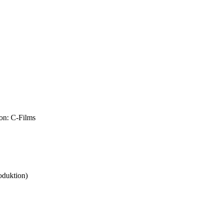
ion: C-Films
oduktion)