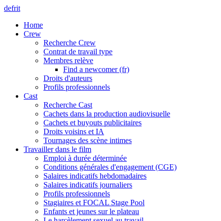
de
fr
it
Home
Crew
Recherche Crew
Contrat de travail type
Membres relève
Find a newcomer (fr)
Droits d'auteurs
Profils professionnels
Cast
Recherche Cast
Cachets dans la production audiovisuelle
Cachets et buyouts publicitaires
Droits voisins et IA
Tournages des scène intimes
Travailler dans le film
Emploi à durée déterminée
Conditions générales d'engagement (CGE)
Salaires indicatifs hebdomadaires
Salaires indicatifs journaliers
Profils professionnels
Stagiaires et FOCAL Stage Pool
Enfants et jeunes sur le plateau
Le harcèlement sexuel au travail