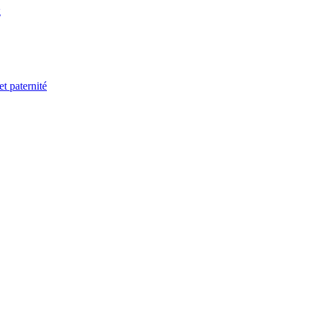
g
t paternité