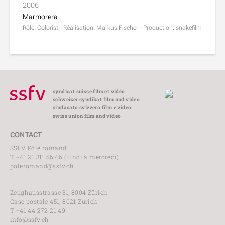
2006
Marmorera
Rôle: Colorist - Réalisation: Markus Fischer - Production: snakefilm
syndicat suisse film et vidéo
schweizer syndikat film und video
sindacato svizzero film e video
swiss union film and video
CONTACT
SSFV Pôle romand
T +41 21 311 56 46 (lundi à mercredi)
poleromand@ssfv.ch
Zeughausstrasse 31, 8004 Zürich
Case postale 451, 8021 Zürich
T +41 44 272 21 49
info@ssfv.ch