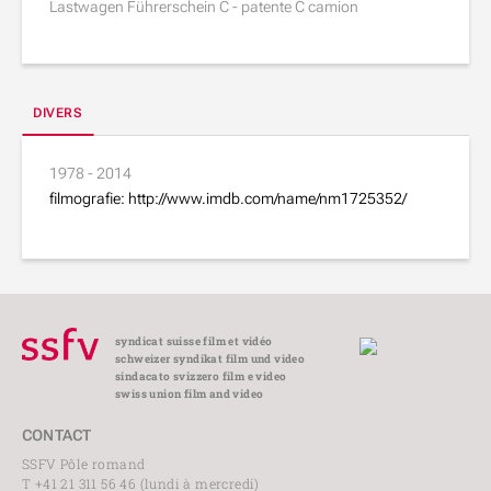
Lastwagen Führerschein C - patente C camion
DIVERS
1978 - 2014
filmografie: http://www.imdb.com/name/nm1725352/
syndicat suisse film et vidéo
schweizer syndikat film und video
sindacato svizzero film e video
swiss union film and video
CONTACT
SSFV Pôle romand
T +41 21 311 56 46 (lundi à mercredi)