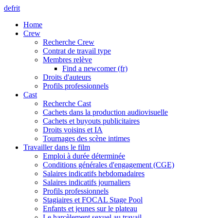
de
fr
it
Home
Crew
Recherche Crew
Contrat de travail type
Membres relève
Find a newcomer (fr)
Droits d'auteurs
Profils professionnels
Cast
Recherche Cast
Cachets dans la production audiovisuelle
Cachets et buyouts publicitaires
Droits voisins et IA
Tournages des scène intimes
Travailler dans le film
Emploi à durée déterminée
Conditions générales d'engagement (CGE)
Salaires indicatifs hebdomadaires
Salaires indicatifs journaliers
Profils professionnels
Stagiaires et FOCAL Stage Pool
Enfants et jeunes sur le plateau
Le harcèlement sexuel au travail