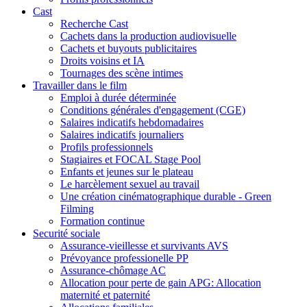
Cast
Recherche Cast
Cachets dans la production audiovisuelle
Cachets et buyouts publicitaires
Droits voisins et IA
Tournages des scène intimes
Travailler dans le film
Emploi à durée déterminée
Conditions générales d'engagement (CGE)
Salaires indicatifs hebdomadaires
Salaires indicatifs journaliers
Profils professionnels
Stagiaires et FOCAL Stage Pool
Enfants et jeunes sur le plateau
Le harcèlement sexuel au travail
Une création cinématographique durable - Green
Filming
Formation continue
Securité sociale
Assurance-vieillesse et survivants AVS
Prévoyance professionelle PP
Assurance-chômage AC
Allocation pour perte de gain APG: Allocation
maternité et paternité