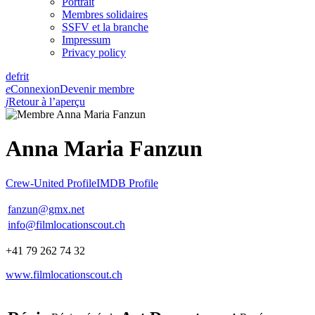
Portrait
Membres solidaires
SSFV et la branche
Impressum
Privacy policy
de
fr
it
e
Connexion
Devenir membre
j
Retour à l’aperçu
Anna Maria Fanzun
Crew-United Profile
IMDB Profile
fanzun@gmx.net
info@filmlocationscout.ch
+41 79 262 74 32
www.filmlocationscout.ch