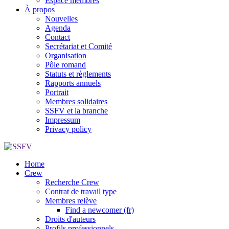
Espace membres
À propos
Nouvelles
Agenda
Contact
Secrétariat et Comité
Organisation
Pôle romand
Statuts et règlements
Rapports annuels
Portrait
Membres solidaires
SSFV et la branche
Impressum
Privacy policy
Home
Crew
Recherche Crew
Contrat de travail type
Membres relève
Find a newcomer (fr)
Droits d'auteurs
Profils professionnels